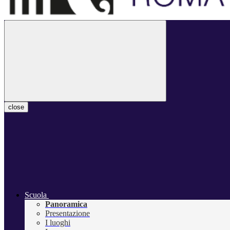
close
Scuola
Panoramica
Presentazione
I luoghi