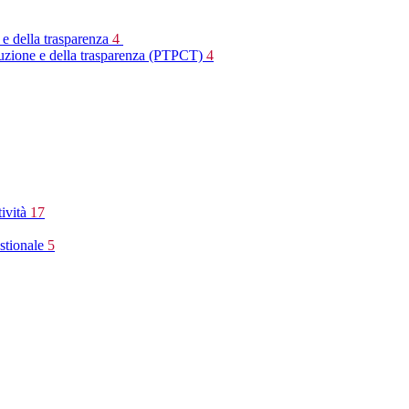
 e della trasparenza
4
rruzione e della trasparenza (PTPCT)
4
tività
17
stionale
5