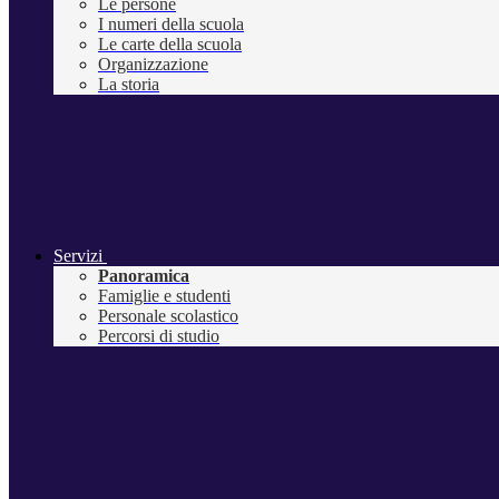
Le persone
I numeri della scuola
Le carte della scuola
Organizzazione
La storia
Servizi
Panoramica
Famiglie e studenti
Personale scolastico
Percorsi di studio