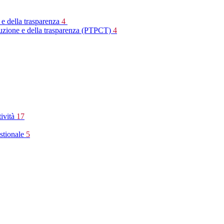
 e della trasparenza
4
rruzione e della trasparenza (PTPCT)
4
tività
17
stionale
5