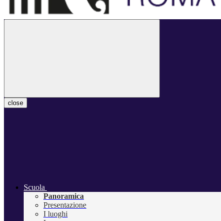
close
Scuola
Panoramica
Presentazione
I luoghi