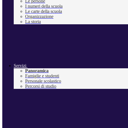
Le persone
I numeri della scuola
Le carte della scuola
Organizzazione
La storia
Servizi
Panoramica
Famiglie e studenti
Personale scolastico
Percorsi di studio