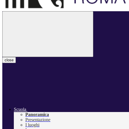
close
Scuola
Panoramica
Presentazione
I luoghi