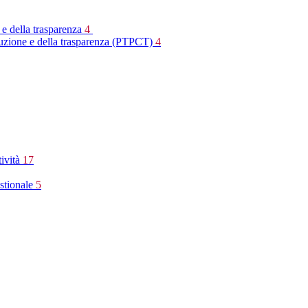
 e della trasparenza
4
rruzione e della trasparenza (PTPCT)
4
tività
17
stionale
5