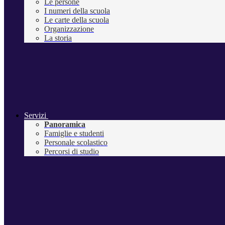
Le persone
I numeri della scuola
Le carte della scuola
Organizzazione
La storia
Servizi
Panoramica
Famiglie e studenti
Personale scolastico
Percorsi di studio