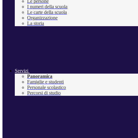
Le persone
I numeri della scuola
Le carte della scuola
Organizzazione
La storia
Servizi
Panoramica
Famiglie e studenti
Personale scolastico
Percorsi di studio