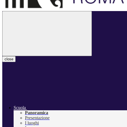
close
Scuola
Panoramica
Presentazione
I luoghi