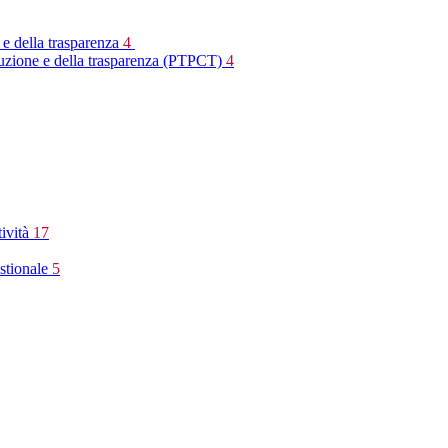
 e della trasparenza
4
rruzione e della trasparenza (PTPCT)
4
tività
17
stionale
5