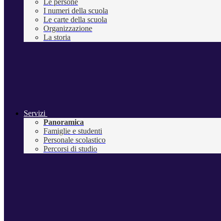
Le persone
I numeri della scuola
Le carte della scuola
Organizzazione
La storia
Servizi
Panoramica
Famiglie e studenti
Personale scolastico
Percorsi di studio