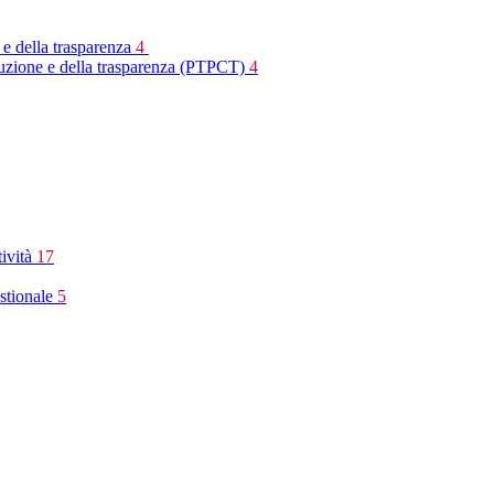
 e della trasparenza
4
rruzione e della trasparenza (PTPCT)
4
tività
17
stionale
5