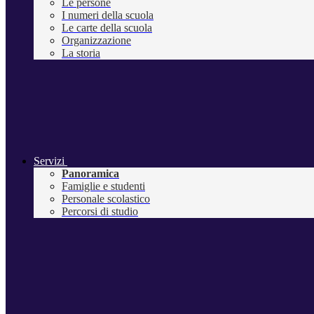
Le persone
I numeri della scuola
Le carte della scuola
Organizzazione
La storia
Servizi
Panoramica
Famiglie e studenti
Personale scolastico
Percorsi di studio