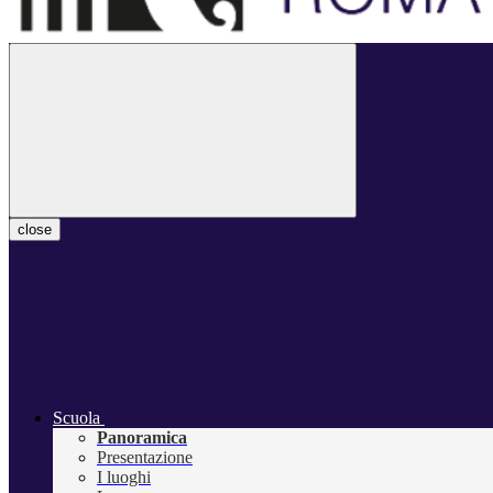
close
Scuola
Panoramica
Presentazione
I luoghi