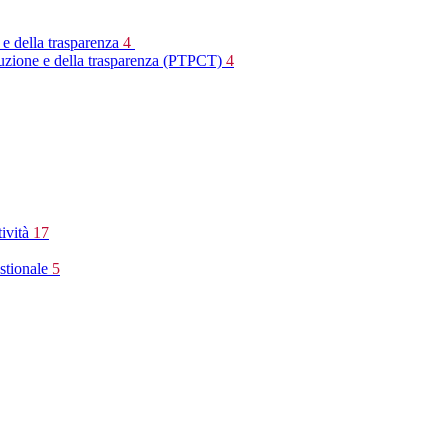
 e della trasparenza
4
rruzione e della trasparenza (PTPCT)
4
tività
17
stionale
5