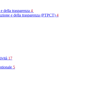
 e della trasparenza
4
rruzione e della trasparenza (PTPCT)
4
tività
17
stionale
5