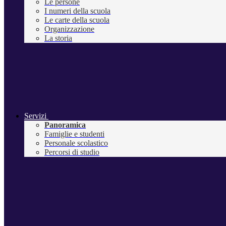
Le persone
I numeri della scuola
Le carte della scuola
Organizzazione
La storia
Servizi
Panoramica
Famiglie e studenti
Personale scolastico
Percorsi di studio