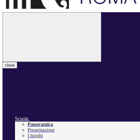
close
Scuola
Panoramica
Presentazione
I luoghi