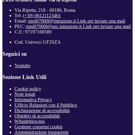
Via Ripetta, 218 - 00186, Roma
Tel:
(+39) 06121123461
Email:
rmsl07000l@istruzione.it
Link per inviare una mail
PEC:
rmsl07000l@pec.istruzione.it
Link per inviare una mail
C.F.: 97197160589
Cod. Univoco UF2SZA
Seguici su
Youtube
Sezione Link Utili
Cookie policy
Note legali
Informativa Privacy
Ufficio Relazioni con il Pubblico
Dichiarazione di accessibilità
Obiettivi di accessibilità
Whistleblowing
Gestione consensi cookie
Amministrazione trasparente