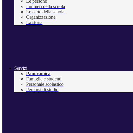
Le persone
I numeri della scuola
Le carte della scuola
Organizzazione
La storia
Servizi
Panoramica
Famiglie e studenti
Personale scolastico
Percorsi di studio