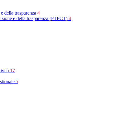
 e della trasparenza
4
rruzione e della trasparenza (PTPCT)
4
tività
17
stionale
5