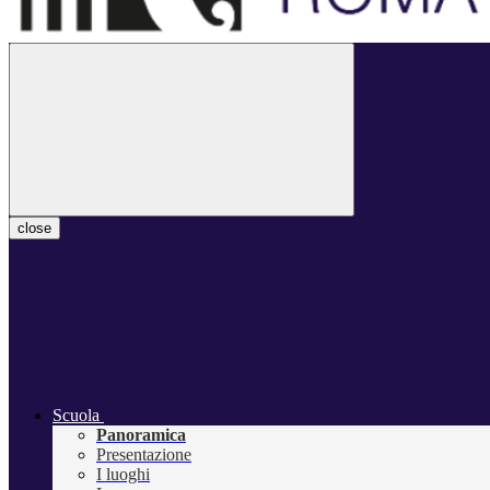
close
Scuola
Panoramica
Presentazione
I luoghi