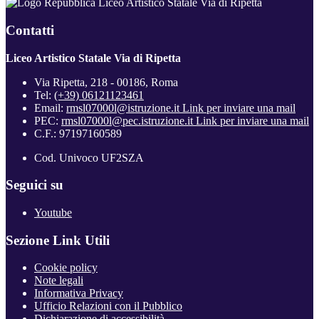
Liceo Artistico Statale Via di Ripetta
Contatti
Liceo Artistico Statale Via di Ripetta
Via Ripetta, 218 - 00186, Roma
Tel:
(+39) 06121123461
Email:
rmsl07000l@istruzione.it
Link per inviare una mail
PEC:
rmsl07000l@pec.istruzione.it
Link per inviare una mail
C.F.: 97197160589
Cod. Univoco UF2SZA
Seguici su
Youtube
Sezione Link Utili
Cookie policy
Note legali
Informativa Privacy
Ufficio Relazioni con il Pubblico
Dichiarazione di accessibilità