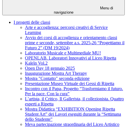
Menu di
navigazione
I progetti delle classi
Arte e accoglienza: percorsi creativi di Service
Learning
Avvio dei corsi di accoglienza e orientamento classi
prime e seconde, settembre a.s. 2025-26 “Progettiamo il
Futuro 2” (DM 19/2024)
Laboratorio Musicale e Multimediale MU!
OPENLAB. Laboratori Innovativi al Liceo Ripetta
Kaleìn Vol.2
Open Day 18 gennaio 2025
Inaugurazione Mostra Art Therapy
Mostra "Contatto" seconda edizione
Presentazione Museo Virtuale dei Gessi di Ripetta
Incontro con il Papa- Progetto “Trasformiamo il futuro.
Per la pace. Con la cura”
L’artista, il Critico, Il Gallerista, il collezionista. Quattro
esperti a Ripetta
Mostra Didattica “EXHIBITION Opening Ripetta
Student Art” dei Lavori eseguiti durante la “Settimana
dello Studente”
Meva partecipazione straordinaria del Liceo Artistico