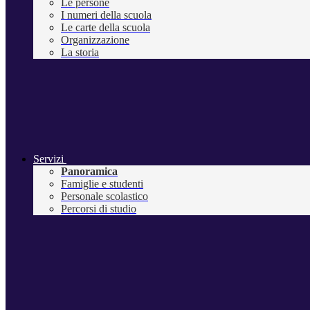
Le persone
I numeri della scuola
Le carte della scuola
Organizzazione
La storia
Servizi
Panoramica
Famiglie e studenti
Personale scolastico
Percorsi di studio