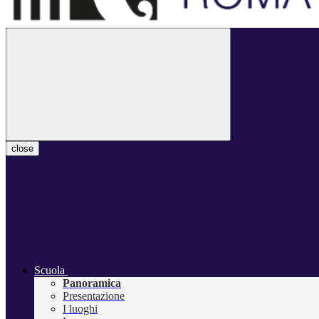
close
Scuola
Panoramica
Presentazione
I luoghi