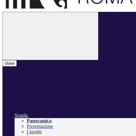
close
Scuola
Panoramica
Presentazione
I luoghi