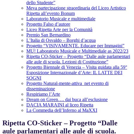
dello Studente”
Meva partecipazione straordinaria del Liceo Artistico
Ripetta all’evento Bonum
Laboratorio Musicale e multimediale
Progetto Falso d’autore
Liceo Ripetta Arte per la Comunità
Premio San Bernardino
L’Italia di Osvaldo – Borghi d’acqua
Progetto “VISIVAMENTE. Educare per Immagini”
MU! Laboratorio Musicale e Multimediale as 2022/23
Ripetta CO-Sticker – Progetto “Dalle aule parlamentari
alle aule di scuola. Lezioni di Costituzione”
Progetto Biennale di Venezia – Visita guidata alla 59°
Esposizione Internazionale d’Arte: IL LATTE DEI
SOGNI
Progetto Natural-mente-attiva_net evento di
disseminazione
Respiriamo l’Arte
Dream on Green…. dai buca all’esclusione
DACIA MARAINI al liceo Ripetta
La Commedia dell’Inferno al MaXXI
Ripetta CO-Sticker – Progetto “Dalle
aule parlamentari alle aule di scuola.