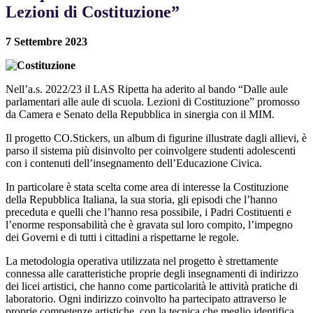
Lezioni di Costituzione”
7 Settembre 2023
Nell’a.s. 2022/23 il LAS Ripetta ha aderito al bando “Dalle aule
parlamentari alle aule di scuola. Lezioni di Costituzione” promosso
da Camera e Senato della Repubblica in sinergia con il MIM.
Il progetto CO.Stickers, un album di figurine illustrate dagli allievi, è
parso il sistema più disinvolto per coinvolgere studenti adolescenti
con i contenuti dell’insegnamento dell’Educazione Civica.
In particolare è stata scelta come area di interesse la Costituzione
della Repubblica Italiana, la sua storia, gli episodi che l’hanno
preceduta e quelli che l’hanno resa possibile, i Padri Costituenti e
l’enorme responsabilità che è gravata sul loro compito, l’impegno
dei Governi e di tutti i cittadini a rispettarne le regole.
La metodologia operativa utilizzata nel progetto è strettamente
connessa alle caratteristiche proprie degli insegnamenti di indirizzo
dei licei artistici, che hanno come particolarità le attività pratiche di
laboratorio. Ogni indirizzo coinvolto ha partecipato attraverso le
proprie competenze artistiche, con la tecnica che meglio identifica