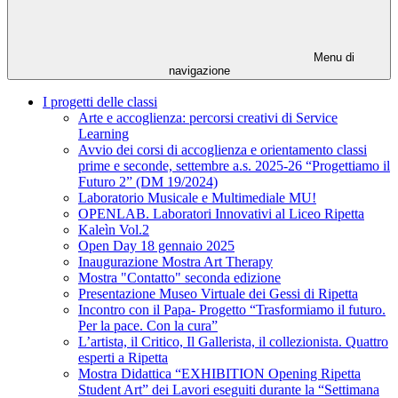
Menu di
navigazione
I progetti delle classi
Arte e accoglienza: percorsi creativi di Service
Learning
Avvio dei corsi di accoglienza e orientamento classi
prime e seconde, settembre a.s. 2025-26 “Progettiamo il
Futuro 2” (DM 19/2024)
Laboratorio Musicale e Multimediale MU!
OPENLAB. Laboratori Innovativi al Liceo Ripetta
Kaleìn Vol.2
Open Day 18 gennaio 2025
Inaugurazione Mostra Art Therapy
Mostra "Contatto" seconda edizione
Presentazione Museo Virtuale dei Gessi di Ripetta
Incontro con il Papa- Progetto “Trasformiamo il futuro.
Per la pace. Con la cura”
L’artista, il Critico, Il Gallerista, il collezionista. Quattro
esperti a Ripetta
Mostra Didattica “EXHIBITION Opening Ripetta
Student Art” dei Lavori eseguiti durante la “Settimana