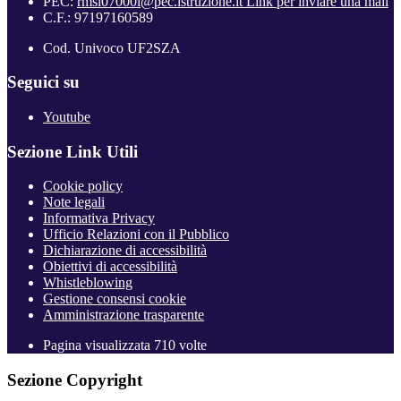
PEC:
rmsl07000l@pec.istruzione.it
Link per inviare una mail
C.F.: 97197160589
Cod. Univoco UF2SZA
Seguici su
Youtube
Sezione Link Utili
Cookie policy
Note legali
Informativa Privacy
Ufficio Relazioni con il Pubblico
Dichiarazione di accessibilità
Obiettivi di accessibilità
Whistleblowing
Gestione consensi cookie
Amministrazione trasparente
Pagina visualizzata
710
volte
Sezione Copyright