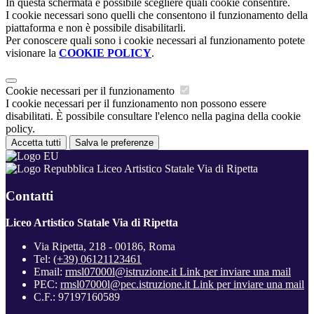
In questa schermata è possibile scegliere quali cookie consentire.
I cookie necessari sono quelli che consentono il funzionamento della
piattaforma e non è possibile disabilitarli.
Per conoscere quali sono i cookie necessari al funzionamento potete
visionare la
COOKIE POLICY
.
Cookie necessari per il funzionamento
I cookie necessari per il funzionamento non possono essere
disabilitati. È possibile consultare l'elenco nella pagina della cookie
policy.
Accetta tutti
Salva le preferenze
Liceo Artistico Statale Via di Ripetta
Contatti
Liceo Artistico Statale Via di Ripetta
Via Ripetta, 218 - 00186, Roma
Tel:
(+39) 06121123461
Email:
rmsl07000l@istruzione.it
Link per inviare una mail
PEC:
rmsl07000l@pec.istruzione.it
Link per inviare una mail
C.F.: 97197160589